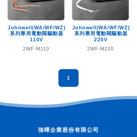
Johnwell(WA/WF/WZ)
Johnwell(WA/WF/WZ)
系列專用電動閥驅動器
系列專用電動閥驅動器
110V
220V
2WF-M110
2WF-M220
1
強暉企業股份有限公司