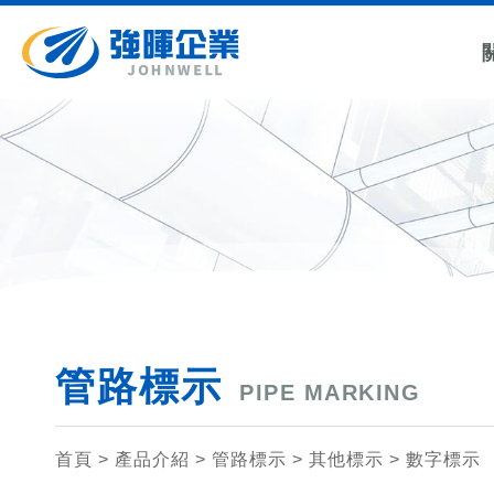
所有管路
管路用途標
所有冰水送風機電動閥
管徑尺寸
標示
示
藍底白
6x9cm
6cm*6
6x25cm
紅底白
6cm*6
3x12.5cm
10x40cm
管路標示
PIPE MARKING
首頁
> 產品介紹 >
管路標示
>
其他標示
>
數字標示