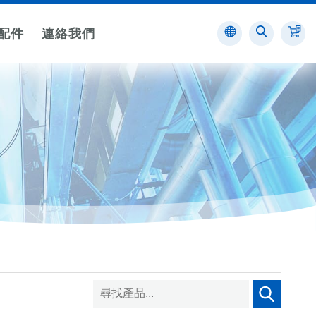
配件
連絡我們
消防設備標示
驅動器/馬達
客製化標示
其他標
示
墊
消防設備機
空調電動閥專用驅動器
不銹鋼標
電標示
示客製
儀錶
空調電動閥專用馬達
標示
壓克力標
示客製
數字
標示
標籤產品
客製