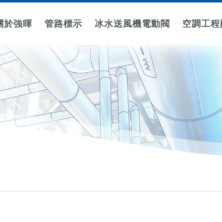
關於強暉
管路標示
冰水送風機電動閥
空調工程
標示
所有空調工程配件
三線式節能電動閥
箭頭標示
閥件吊牌
空調控制配件
二線式電動閥
電力系統標示
防震墊
字
三線式節能電動二通閥
大箭頭
LED顯示面板感溫
不鏽鋼材
線槽與系統標
二通銅閥
設備防震
cm
質
示
三線式節能電動三通閥
雙箭頭
LED顯式回風感溫
三通銅閥
字
硬質PVC
機電與危險警
cm
四箭頭
LED液晶遙控
套裝式三通閥(水流板)
材質
告標示
小箭頭
LED一體式顯示器
二通塑鋼閥
壓克力材
質
環狀繞管
三通塑鋼閥
箭頭
吊掛鍊條