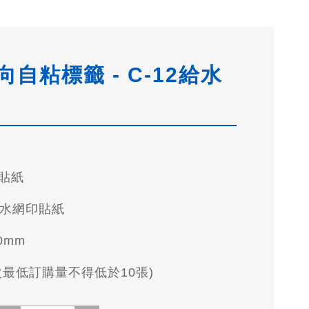
自粘標籤 - C-12給水
貼紙
防水網印貼紙
50mm
次最低訂購量不得低於10張)