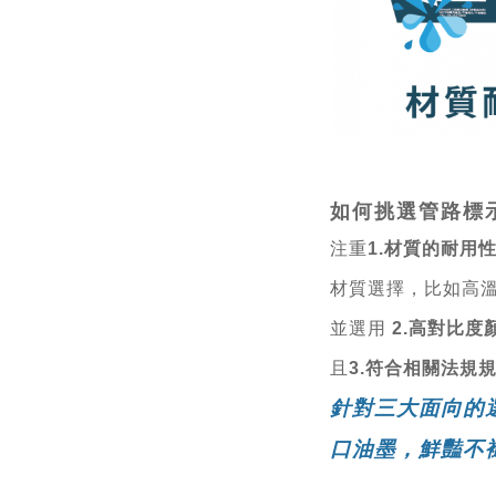
如何挑選管路標
注重
1.材質的耐用
材質選擇，比如高
並選用
2.高對比度
且
3.符合相關法規
針對三大面向的
口油墨，鮮豔不