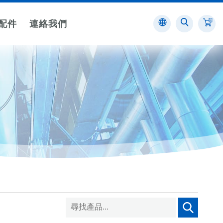
配件
連絡我們
消防設備標示
驅動器/馬達
客製化標示
其他標
示
墊
消防設備機
空調電動閥專用驅動器
不銹鋼標
電標示
示客製
儀錶
空調電動閥專用馬達
標示
壓克力標
示客製
數字
標示
標籤產品
客製