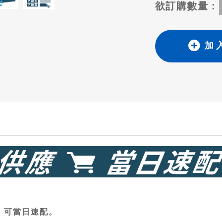
欲訂購數量：
加 
，可當日速配。