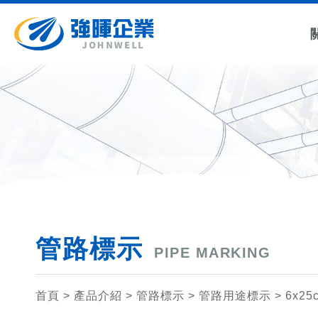
所有管路
管路用途標
所有冰水送風機電動閥
管徑尺寸
標示
示
藍底白
6x9cm
6cm*6
6x25cm
紅底白
6cm*6
3x12.5cm
10x40cm
管路標示
PIPE MARKING
首頁
> 產品介紹 >
管路標示
>
管路用途標示
>
6x25