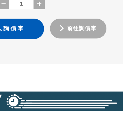
入 詢 價 車
前往詢價車