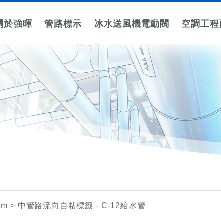
關於強暉
管路標示
冰水送風機電動閥
空調工程
標示
所有空調工程配件
三線式節能電動閥
箭頭標示
閥件吊牌
空調控制配件
二線式電動閥
電力系統標示
防震墊
字
三線式節能電動二通閥
大箭頭
LED顯示面板感溫
不鏽鋼材
線槽與系統標
二通銅閥
設備防震
cm
質
示
三線式節能電動三通閥
雙箭頭
LED顯式回風感溫
三通銅閥
字
硬質PVC
機電與危險警
cm
四箭頭
LED液晶遙控
套裝式三通閥(水流板)
材質
告標示
小箭頭
LED一體式顯示器
二通塑鋼閥
壓克力材
質
環狀繞管
三通塑鋼閥
箭頭
吊掛鍊條
cm
> 中管路流向自粘標籤 - C-12給水管