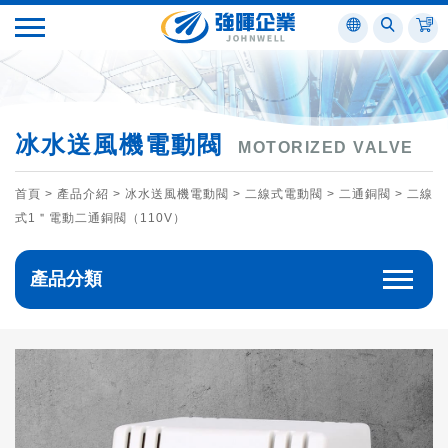
冰水送風機電動閥
MOTORIZED VALVE
首頁
> 產品介紹 >
冰水送風機電動閥
>
二線式電動閥
>
二通銅閥
> 二線
式1＂電動二通銅閥（110V）
產品分類