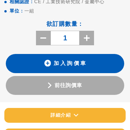
相關認證：
CE / 工業技術研究院 / 金屬中心
單位：
一組
欲訂購數量：
加 入 詢 價 車
前往詢價車
詳細介紹